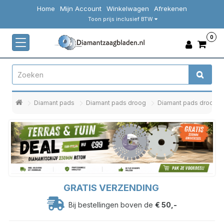
Home
Mijn Account
Winkelwagen
Afrekenen
Toon prijs inclusief BTW
0
Diamant pads
Diamant pads droog
Diamant pads droog 
GRATIS VERZENDING
Bij bestellingen boven de
€ 50,-