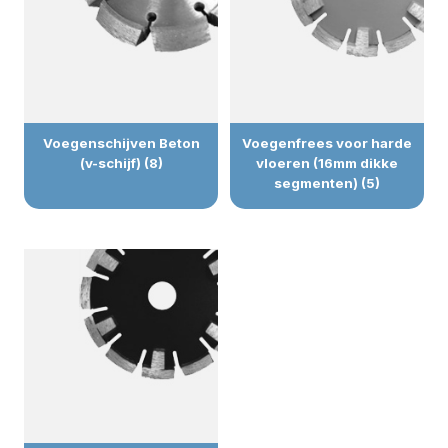
Voegenschijven Beton
Voegenfrees voor harde
(v-schijf) (8)
vloeren (16mm dikke
segmenten) (5)