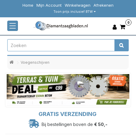
Home
Mijn Account
Winkelwagen
Afrekenen
Toon prijs inclusief BTW
0
Voegenschijven
GRATIS VERZENDING
Bij bestellingen boven de
€ 50,-