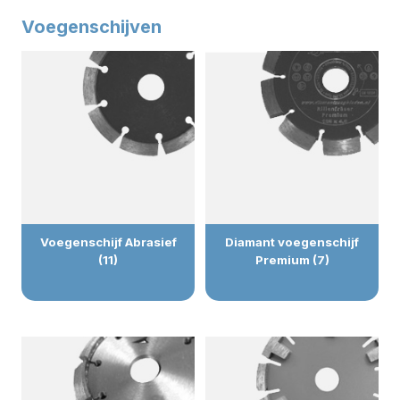
Voegenschijven
Voegenschijf Abrasief
Diamant voegenschijf
(11)
Premium (7)